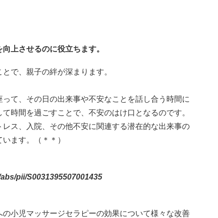
を向上させるのに役立ちます。
ことで、親子の絆が深まります。
座って、その日の出来事や不安なことを話し合う時間に
して時間を過ごすことで、不安のはけ口となるのです。
トレス、入院、その他不安に関連する潜在的な出来事の
ています。（＊＊）
e/abs/pii/S0031395507001435
への小児マッサージセラピーの効果について様々な改善