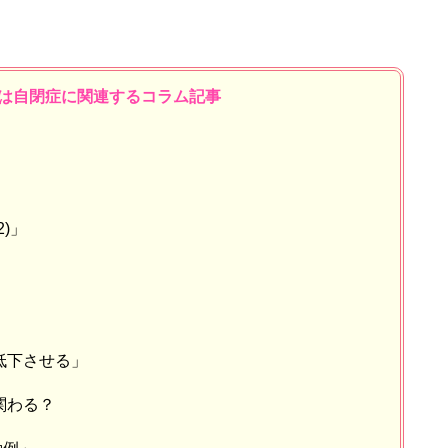
は自閉症に関連するコラム記事
」
)」
」
低下させる」
関わる？