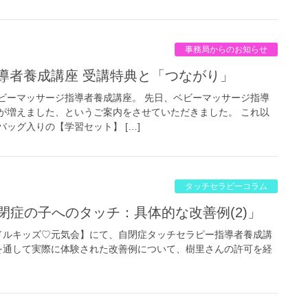
事務局からのお知らせ
指導者養成講座 受講特典と「つながり」
ビーマッサージ指導者養成講座。 先日、ベビーマッサージ指導
が増えました、というご案内をさせていただきました。 これ以
ッグ入りの【学習セット】 […]
タッチセラピーコラム
「自閉症の子へのタッチ：具体的な改善例(2)」
ドルキッズ♡元気会】にて、自閉症タッチセラピー指導者養成講
を通して実際に体験された改善例について、樹里さんの許可を経