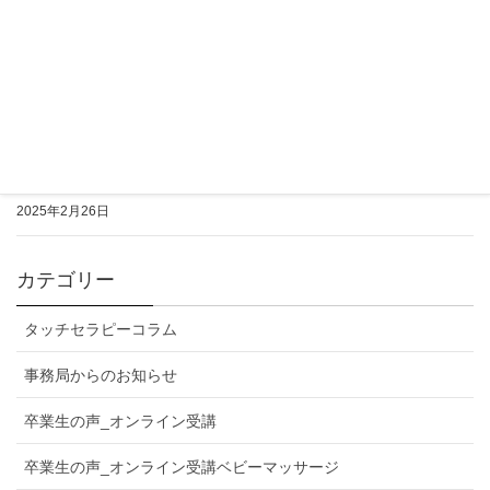
タッチセラピーコラム 3/13｜【大盛況
】3月9
日特別講座＆サイン会＠ブックハウスカフェ
2025年3月13日
タッチセラピーコラム 2/27｜【参加親子募集
】小児タッチセラピー指導者養成講座 I｜デモレ
ッスンについて
2025年2月26日
カテゴリー
タッチセラピーコラム
事務局からのお知らせ
卒業生の声_オンライン受講
卒業生の声_オンライン受講ベビーマッサージ