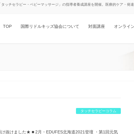
「タッチセラピー・ベビーマッサージ」の指導者養成講座を開催。医療的ケア・発達障
TOP
国際リドルキッズ協会について
対面講座
オンライ
タッチセラピーコラム
間駆け抜けました★ ■ 2月・EDUFES北海道2021登壇 ・第1回元気