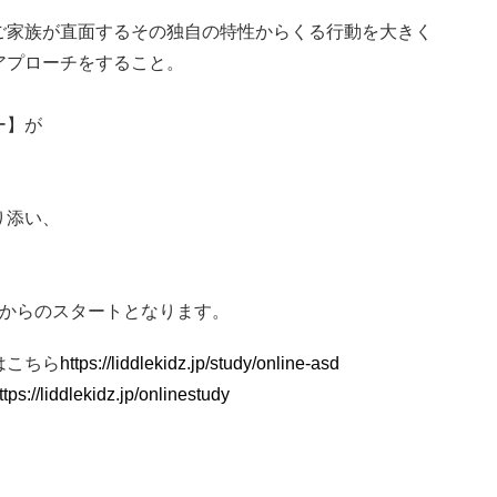
ご家族が直面するその独自の特性からくる行動を大きく
アプローチをすること。
ー】が
り添い、
月からのスタートとなります。
はこちら
https://liddlekidz.jp/study/online-asd
ttps://liddlekidz.jp/onlinestudy