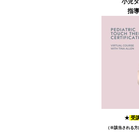
小児
指
★
受
（※該当される方