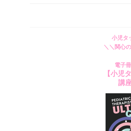
小児タ
＼＼関心
電子
【小児
講