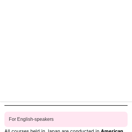
本講座の注意事項 本講座は、お母さんやご家族など
にタッチの方法を教える資格です。「タッチ」「タ
ッチセラピー」という名目で、小児患者に直接、タ
ッチ療法を行うためには、別途の資格（※）を保持
している必要があります。本コースの受講により、
直接の手技療法ではなく、指導が行えるようになり
ます。不明な点があれば事務局までお問い合わせく
ださい。
（※）：あんまマッサージ師、鍼灸師、理学療法
士、作業療法士、看護師、医師などの免許です
For English-speakers
All courses held in Japan are conducted in
American